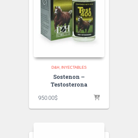
D&H
INYECTABLES
Sostenon –
Testosterona
950.00
$