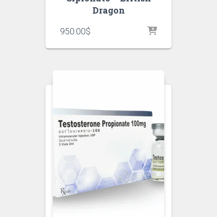
Dragon
950.00
$