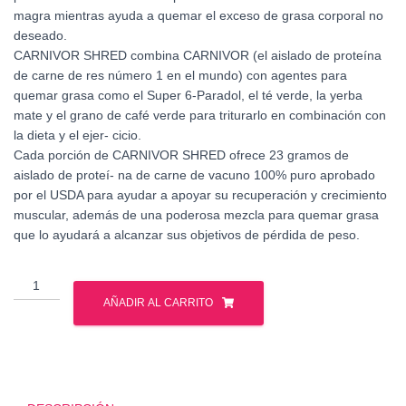
magra mientras ayuda a quemar el exceso de grasa corporal no
deseado.
CARNIVOR SHRED combina CARNIVOR (el aislado de proteína
de carne de res número 1 en el mundo) con agentes para
quemar grasa como el Super 6-Paradol, el té verde, la yerba
mate y el grano de café verde para triturarlo en combinación con
la dieta y el ejer- cicio.
Cada porción de CARNIVOR SHRED ofrece 23 gramos de
aislado de proteí- na de carne de vacuno 100% puro aprobado
por el USDA para ayudar a apoyar su recuperación y crecimiento
muscular, además de una poderosa mezcla para quemar grasa
que lo ayudará a alcanzar sus objetivos de pérdida de peso.
Muscle
Meds
AÑADIR AL CARRITO
-
Carnivor
Shred
4.6
Lbs