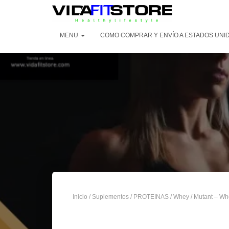
MENU
COMO COMPRAR Y ENVÍO A ESTADOS UNI
Inicio
/
Suplementos
/
PROTEINAS
/
Whey
/ Mutant – Wh