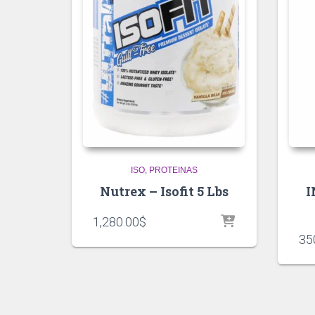
ISO
PROTEINAS
Nutrex – Isofit 5 Lbs
I
1,280.00
$
35