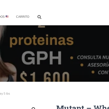
DOS
CARRITO
ey 5 lbs
Mutant – Whe