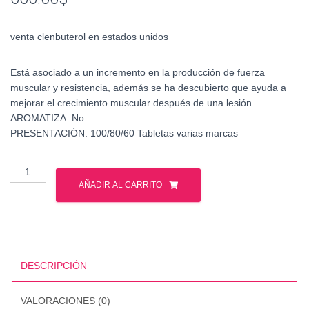
venta clenbuterol en estados unidos
Está asociado a un incremento en la producción de fuerza
muscular y resistencia, además se ha descubierto que ayuda a
mejorar el crecimiento muscular después de una lesión.
AROMATIZA: No
PRESENTACIÓN: 100/80/60 Tabletas varias marcas
venta
clenbuterol
AÑADIR AL CARRITO
en
estados
unidos
cantidad
DESCRIPCIÓN
VALORACIONES (0)