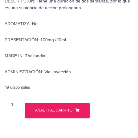
DESCRIPCIÓN: Tiene una duración de dos semanas, por lo que
es una sustancia de acción prolongada
AROMATIZA: No
PRESENTACIÓN: 100mg /20ml
MADE IN: Thailandia
ADMINISTRACIÓN: Vial inyección
49 disponibles
Primobolan
-
AÑADIR AL CARRITO
Metenolona
-
British
Dragon