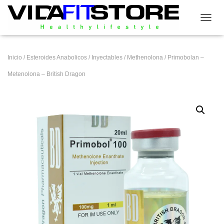
CAMB
Inicio
/
Esteroides Anabolicos
/
Inyectables
/
Methenolona
/ Primobolan –
Metenolona – British Dragon