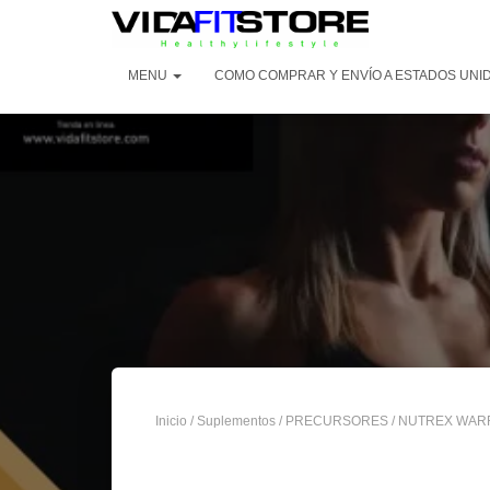
MENU
COMO COMPRAR Y ENVÍO A ESTADOS UNI
Inicio
/
Suplementos
/
PRECURSORES
/ NUTREX WARR