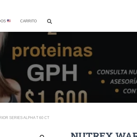
DOS
CARRITO
IOR SERIES ALPHA T 60 CT
NUTREX WAR