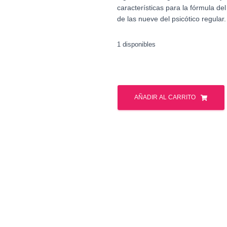
características para la fórmula d
de las nueve del psicótico regular.
1 disponibles
INSANE
PSYCHOTIC
AÑADIR AL CARRITO
GOLD
35
SERV
cantidad