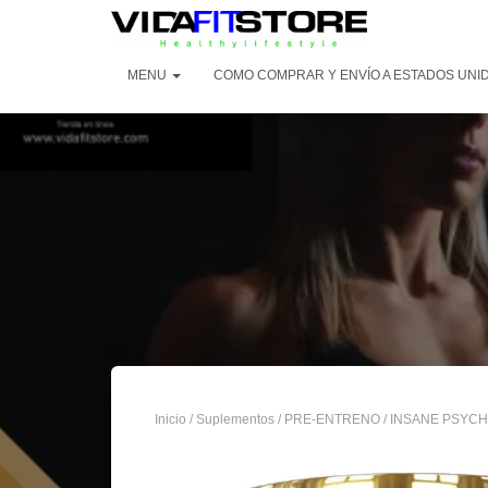
MENU
COMO COMPRAR Y ENVÍO A ESTADOS UNI
Inicio
/
Suplementos
/
PRE-ENTRENO
/ INSANE PSYCH