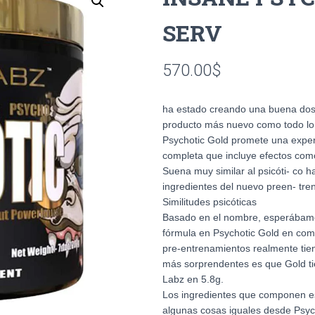
SERV
570.00
$
ha estado creando una buena dosi
producto más nuevo como todo lo q
Psychotic Gold promete una exper
completa que incluye efectos com
Suena muy similar al psicóti- co h
ingredientes del nuevo preen- tre
Similitudes psicóticas
Basado en el nombre, esperábamos
fórmula en Psychotic Gold en comp
pre-entrenamientos realmente tie
más sorprendentes es que Gold ti
Labz en 5.8g.
Los ingredientes que componen e
algunas cosas iguales desde Psych