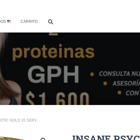
DOS
CARRITO
OTIC GOLD 35 SERV
INSANE PSYC