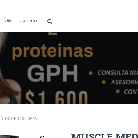
DOS
CARRITO
 NITROTEST 30 SERV
MUSCLE MED