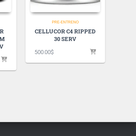
PRE-ENTRENO
R
CELLUCOR C4 RIPPED
UM
30 SERV
RV
500.00
$