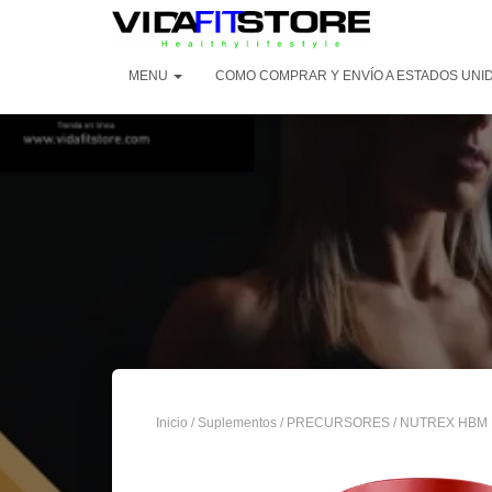
MENU
COMO COMPRAR Y ENVÍO A ESTADOS UNI
Inicio
/
Suplementos
/
PRECURSORES
/ NUTREX HBM 