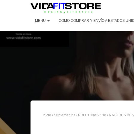
MENU
COMO COMPRAR Y ENVÍO A ESTADOS UNI
Inicio
/
Suplementos
/
PROTEINAS
/
Iso
/ NATURES BES