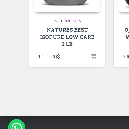
ISO
PROTEINAS
NATURES BEST
O
ISOPURE LOW CARB
W
3 LB
1,100.00
$
69