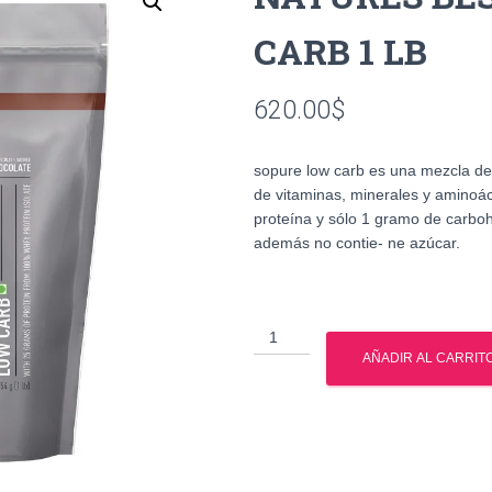
CARB 1 LB
620.00
$
sopure low carb es una mezcla de
de vitaminas, minerales y aminoác
proteína y sólo 1 gramo de carboh
además no contie- ne azúcar.
NATURES
BEST
AÑADIR AL CARRIT
ISOPURE
LOW
CARB
1
LB