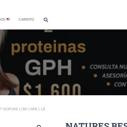
DOS
CARRITO
T ISOPURE LOW CARB 1 LB
NATURES BE