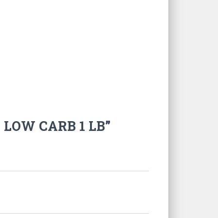
E LOW CARB 1 LB”