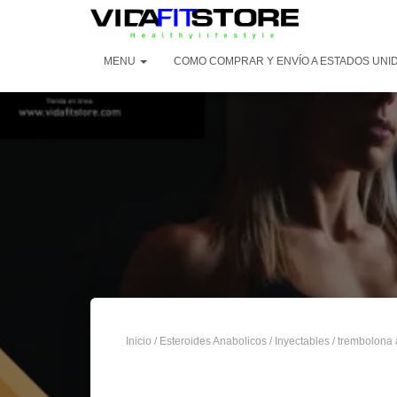
MENU
COMO COMPRAR Y ENVÍO A ESTADOS UNI
Inicio
/
Esteroides Anabolicos
/
Inyectables
/
trembolona 