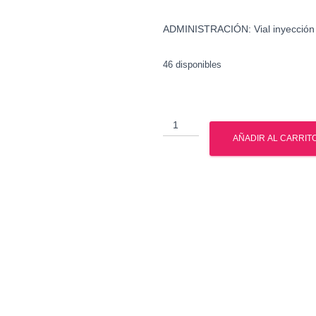
ADMINISTRACIÓN: Vial inyección
46 disponibles
Trembolona
Acetato
AÑADIR AL CARRIT
-
British
Dragon
cantidad