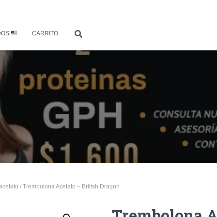
DOS
CARRITO
acetato
/ Trembolona Acetato – British Dragon
Trembolona Ac