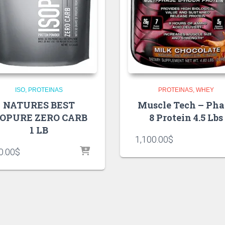
ISO
PROTEINAS
PROTEINAS
WHEY
NATURES BEST
Muscle Tech – Pha
SOPURE ZERO CARB
8 Protein 4.5 Lbs
1 LB
1,100.00
$
0.00
$