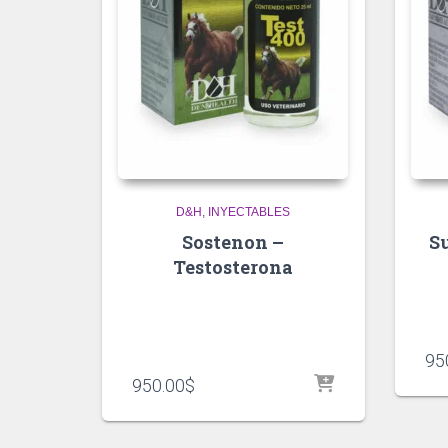
D&H
INYECTABLES
Sostenon –
S
Testosterona
95
950.00
$