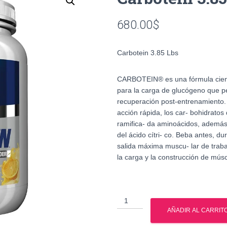
680.00
$
Carbotein 3.85 Lbs
CARBOTEIN® es una fórmula cient
para la carga de glucógeno que per
recuperación post-entrenamiento
acción rápida, los car- bohidratos
ramifica- da aminoácidos, además d
del ácido cítri- co. Beba antes, d
salida máxima muscu- lar de trabaj
la carga y la construcción de mús
Carbotein
3.85
AÑADIR AL CARRIT
Lbs