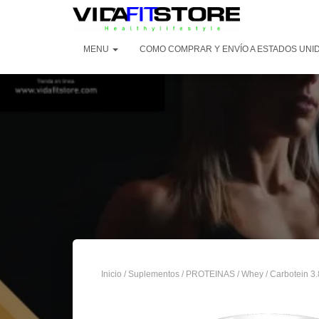
MENU
COMO COMPRAR Y ENVÍO A ESTADOS UNI
Inicio
/
Suplementos
/
PROTEINAS
/
Whey
/ Carbotein 3