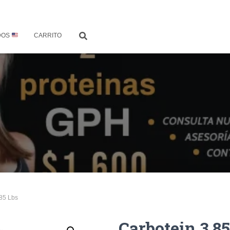
DOS
CARRITO
.85 Lbs
Carbotein 3.85