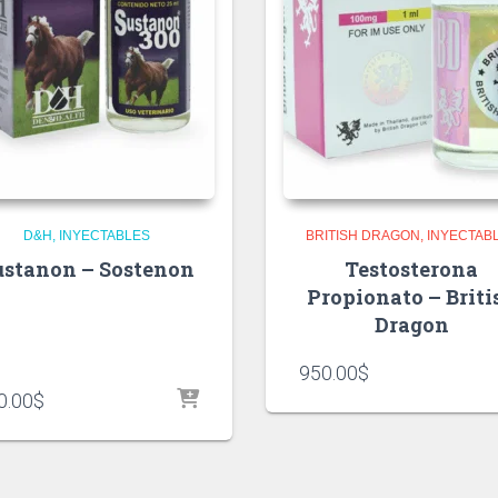
D&H
INYECTABLES
BRITISH DRAGON
INYECTAB
ustanon – Sostenon
Testosterona
Propionato – Briti
Dragon
950.00
$
0.00
$