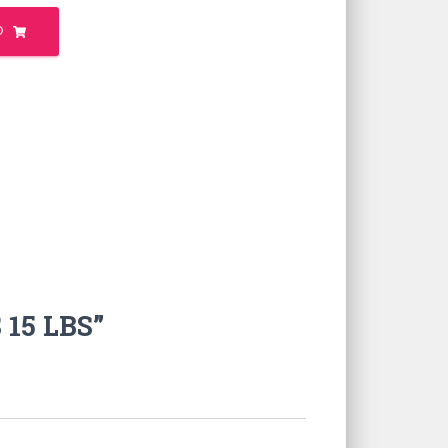
O
 15 LBS”