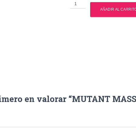
MUTANT
MASS
AÑADIR AL CARRIT
15
LBS
cantidad
rimero en valorar “MUTANT MASS