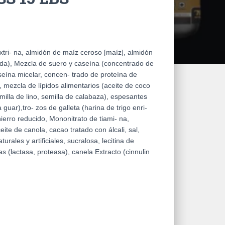
tri- na, almidón de maíz ceroso [maíz], almidón
da), Mezcla de suero y caseína (concentrado de
seína micelar, concen- trado de proteína de
), mezcla de lípidos alimentarios (aceite de coco
illa de lino, semilla de calabaza), espesantes
uar),tro- zos de galleta (harina de trigo enri-
hierro reducido, Mononitrato de tiami- na,
ceite de canola, cacao tratado con álcali, sal,
urales y artificiales, sucralosa, lecitina de
s (lactasa, proteasa), canela Extracto (cinnulin