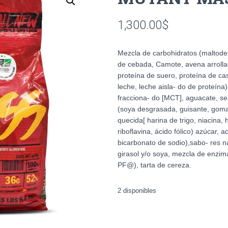
1,300.00
$
Mezcla de carbohidratos (maltodex
de cebada, Camote, avena arrolla
proteína de suero, proteína de ca
leche, leche aisla- do de proteína
fracciona- do [MCT], aguacate, sem
(soya desgrasada, guisante, goma g
quecida[ harina de trigo, niacina, 
riboflavina, ácido fólico) azúcar, a
bicarbonato de sodio),sabo- res nat
girasol y/o soya, mezcla de enzima
PF@), tarta de cereza.
2 disponibles