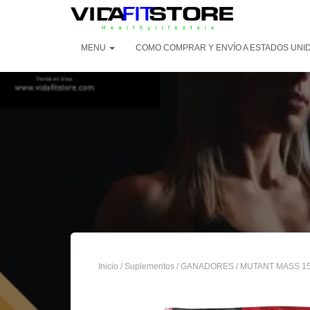
MENU
COMO COMPRAR Y ENVÍO A ESTADOS UNI
Inicio
/
Suplementos
/
GANADORES
/ MUTANT MASS 1