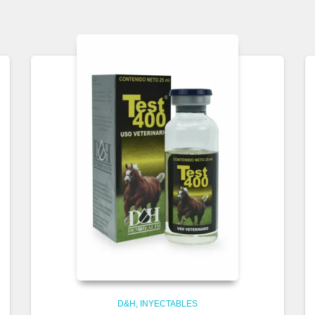
D&H
INYECTABLES