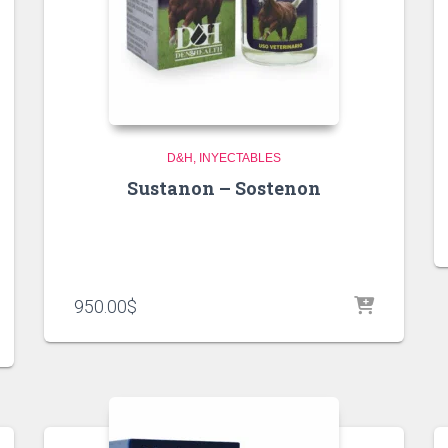
D&H
INYECTABLES
Sustanon – Sostenon
950.00
$