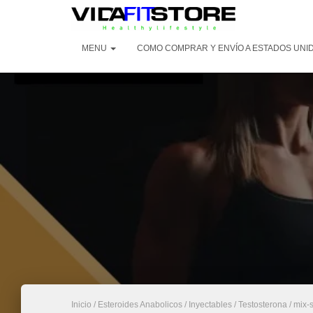
MENU
COMO COMPRAR Y ENVÍO A ESTADOS UNI
Inicio
/
Esteroides Anabolicos
/
Inyectables
/
Testosterona
/ mix-