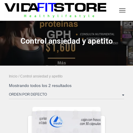
CAMB
Control ansiedad y apetito
Inicio
/ Control ansiedad y apetito
Mostrando todos los 2 resultados