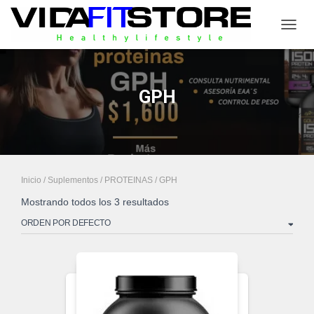
CAMB
GPH
Inicio
/
Suplementos
/
PROTEINAS
/ GPH
Mostrando todos los 3 resultados