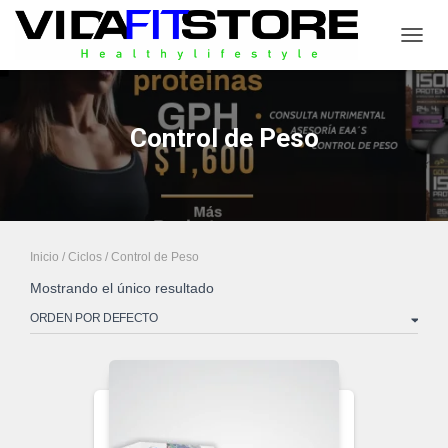
CAMB
Control de Peso
Inicio
/
Ciclos
/ Control de Peso
Mostrando el único resultado