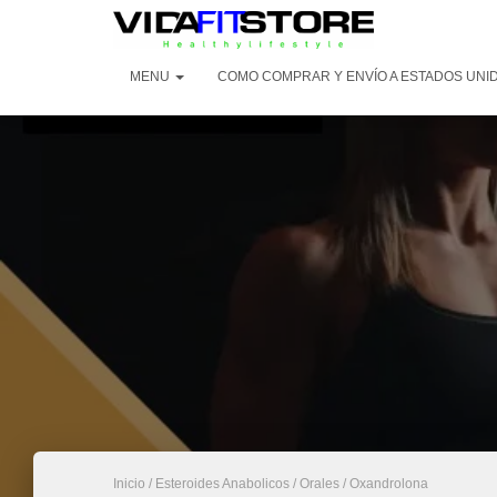
MENU
COMO COMPRAR Y ENVÍO A ESTADOS UNI
Inicio
/
Esteroides Anabolicos
/
Orales
/ Oxandrolona