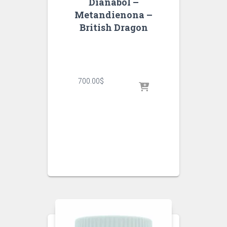
Dianabol –
Metandienona –
British Dragon
700.00
$