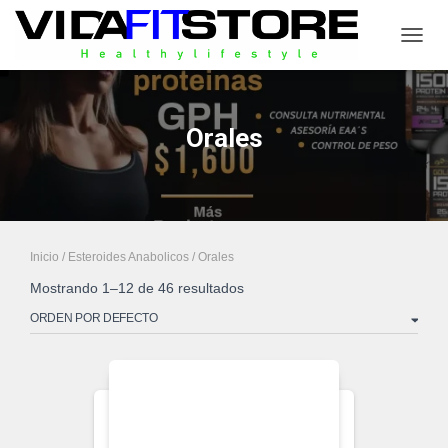
CAMB
Orales
Inicio
/
Esteroides Anabolicos
/ Orales
Mostrando 1–12 de 46 resultados