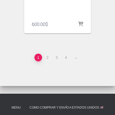
600.00
$
1
2
3
4
→
MENU
COMO COMPRAR Y ENVÍO A ESTADOS UNIDOS