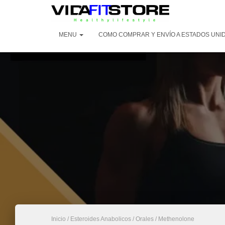
MENU
COMO COMPRAR Y ENVÍO A ESTADOS UNI
Inicio
/
Esteroides Anabolicos
/
Orales
/ Methenolone