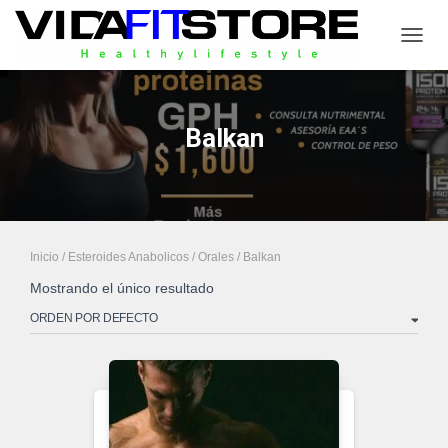
CAMB
Balkan
Inicio
/
Esteroides Anabolicos
/
Orales
/ Balkan
Mostrando el único resultado