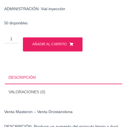
ADMINISTRACIÓN: Vial inyección
50 disponibles
Venta
Masteron
AÑADIR AL CARRITO
-
Venta
Drostanolona
cantidad
DESCRIPCIÓN
VALORACIONES (0)
Venta Masteron – Venta Drostanolona
DESCRIPCIÓN: Produce un aumento del músculo limpio y duró