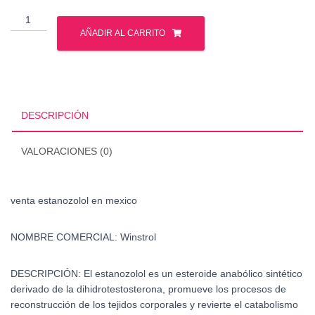
venta
estanozolol
AÑADIR AL CARRITO
en
mexico
cantidad
DESCRIPCIÓN
VALORACIONES (0)
venta estanozolol en mexico
NOMBRE COMERCIAL:
Winstrol
DESCRIPCIÓN:
El estanozolol es un esteroide anabólico sintético
derivado de la dihidrotestosterona, promueve los procesos de
reconstrucción de los tejidos corporales y revierte el catabolismo