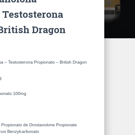
 Testosterona
British Dragon
a – Testosterona Propionato – British Dragon
g
rbonato 100mg
e
Propionato de Drostanolone Propionate
roxi Benzylcarbonato