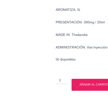
AROMATIZA: Si
PRESENTACIÓN: 300mg / 20ml
MADE IN: Thailandia
ADMINISTRACIÓN: Vial inyección
50 disponibles
Tribol
-
AÑADIR AL CARRIT
Drostanolona
-
Trembolona
-