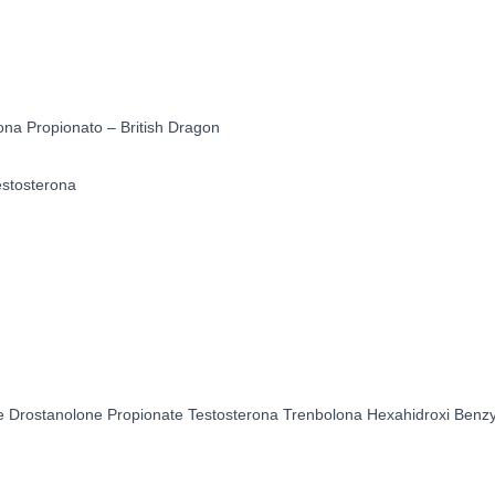
Testosterona
Propionato
-
British
Dragon
ona Propionato – British Dragon
cantidad
testosterona
e Drostanolone Propionate Testosterona Trenbolona Hexahidroxi Benz