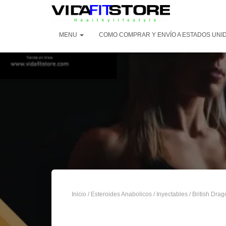
MENU
COMO COMPRAR Y ENVÍO A ESTADOS UNI
Inicio
/
Esteroides Anabolicos
/
Inyectables
/
British Drag