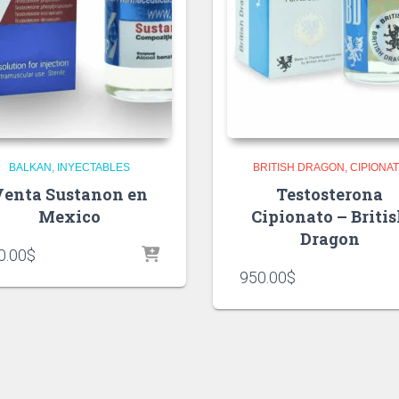
BALKAN
INYECTABLES
BRITISH DRAGON
CIPIONA
Venta Sustanon en
Testosterona
Mexico
Cipionato – Briti
Dragon
0.00
$
950.00
$