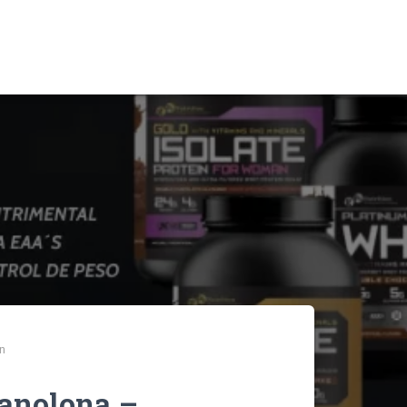
on
tanolona –