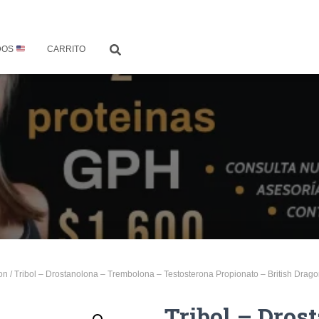
DOS
CARRITO
on
/ Tribol – Drostanolona – Trembolona – Testosterona Propionato – British Drag
Tribol – Dros