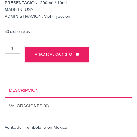
PRESENTACIÓN: 200mg / 10ml
MADE IN: USA
ADMINISTRACIÓN: Vial inyección
50 disponibles
Venta
de
AÑADIR AL CARRITO
Trembolona
en
Mexico
cantidad
DESCRIPCIÓN
VALORACIONES (0)
Venta de Trembolona en Mexico