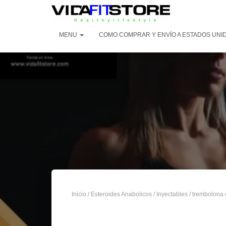
MENU
COMO COMPRAR Y ENVÍO A ESTADOS UNI
Inicio
/
Esteroides Anabolicos
/
Inyectables
/
trembolona 