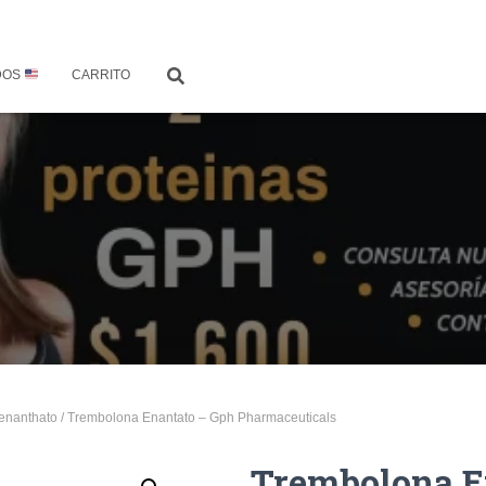
DOS
CARRITO
enanthato
/ Trembolona Enantato – Gph Pharmaceuticals
Trembolona E