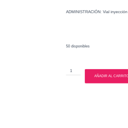
ADMINISTRACIÓN: Vial inyección
50 disponibles
Trembolona
Enantato
AÑADIR AL CARRIT
-
Gph
Pharmaceuticals
cantidad