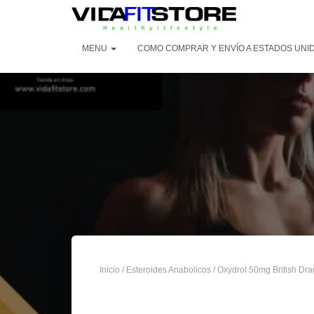
MENU
COMO COMPRAR Y ENVÍO A ESTADOS UNI
Inicio
/
Esteroides Anabolicos
/ Oxydrol 50mg British Dr