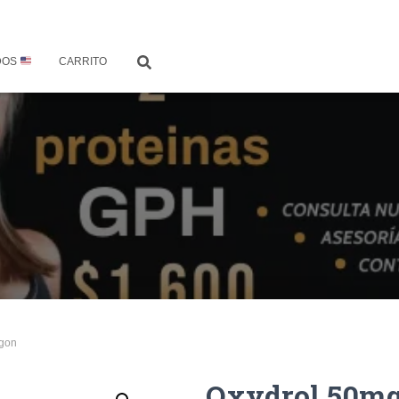
DOS
CARRITO
agon
Oxydrol 50mg