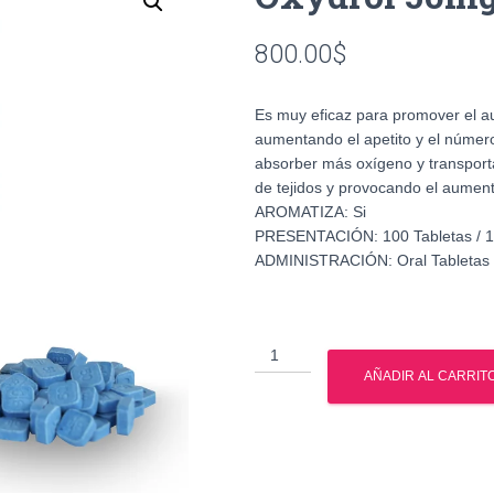
800.00
$
Es muy eficaz para promover el a
aumentando el apetito y el número
absorber más oxígeno y transporta
de tejidos y provocando el aumen
AROMATIZA: Si
PRESENTACIÓN: 100 Tabletas / 1
ADMINISTRACIÓN: Oral Tabletas
Oxydrol
50mg
AÑADIR AL CARRIT
British
Dragon
cantidad