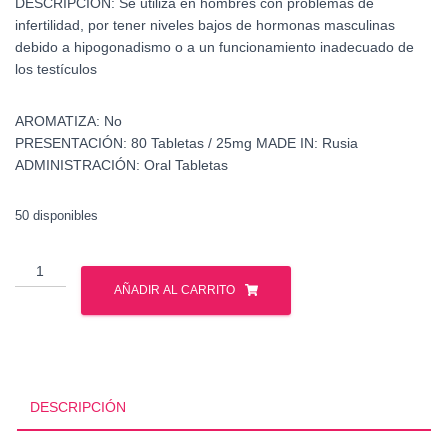
DESCRIPCIÓN:
Se utiliza en hombres con problemas de
infertilidad, por tener niveles bajos de hormonas masculinas
debido a hipogonadismo o a un funcionamiento inadecuado de
los testículos
AROMATIZA:
No
PRESENTACIÓN:
80 Tabletas / 25mg
MADE IN:
Rusia
ADMINISTRACIÓN:
Oral Tabletas
50 disponibles
Proviron
-
AÑADIR AL CARRITO
Mesterolona
-
Gph
pharmaceuticals
cantidad
DESCRIPCIÓN