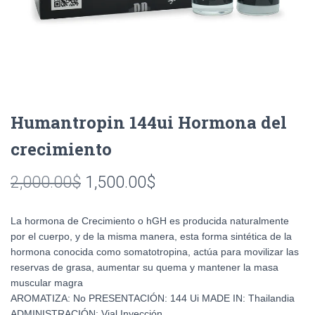
Humantropin 144ui Hormona del
crecimiento
Original
Current
2,000.00
$
1,500.00
$
price
price
La hormona de Crecimiento o hGH es producida naturalmente
was:
is:
por el cuerpo, y de la misma manera, esta forma sintética de la
hormona conocida como somatotropina, actúa para movilizar las
2,000.00$.
1,500.00$.
reservas de grasa, aumentar su quema y mantener la masa
muscular magra
AROMATIZA: No PRESENTACIÓN: 144 Ui MADE IN: Thailandia
ADMINISTRACIÓN: Vial Inyección