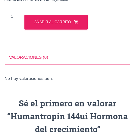
Humantropin
144ui
AÑADIR AL CARRITO
Hormona
del
crecimiento
cantidad
VALORACIONES (0)
No hay valoraciones aún.
Sé el primero en valorar
“Humantropin 144ui Hormona
del crecimiento”