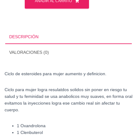
de
AÑADIR AL CARRITO
esteroides
para
mujer
aumento
y
DESCRIPCIÓN
definicion
Watson
VALORACIONES (0)
cantidad
Ciclo de esteroides para mujer aumento y definicion.
Ciclo para mujer logra resulatdos solidos sin poner en riesgo tu
salud y tu feminidad se usa anabolicos muy suaves, en forma oral
evitamos la inyecciones logra ese cambio real sin afectar tu
cuerpo.
1 Oxandrolona
1 Clenbuterol