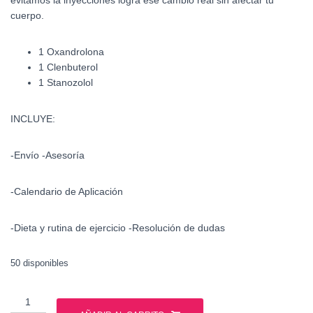
evitamos la inyecciones logra ese cambio real sin afectar tu
cuerpo.
1 Oxandrolona
1 Clenbuterol
1 Stanozolol
INCLUYE:
-Envío -Asesoría
-Calendario de Aplicación
-Dieta y rutina de ejercicio -Resolución de dudas
50 disponibles
Ciclo