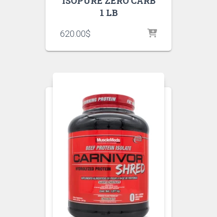
ISOPURE ZERO CARB
1 LB
620.00
$