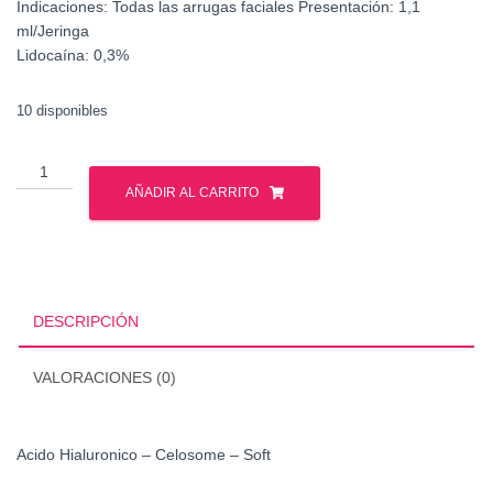
Indicaciones:
Todas las arrugas faciales
Presentación:
1,1
ml/Jeringa
Lidocaína:
0,3%
10 disponibles
Acido
Hialuronico
AÑADIR AL CARRITO
-
Celosome
-
Soft
cantidad
DESCRIPCIÓN
VALORACIONES (0)
Acido Hialuronico – Celosome – Soft