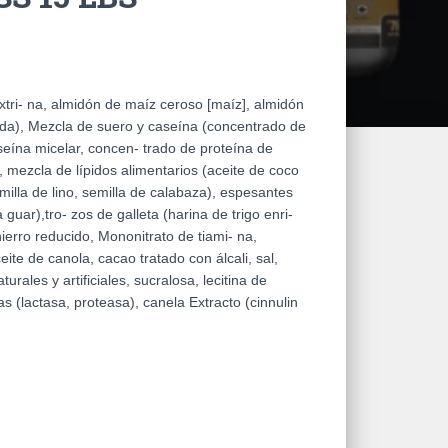
tri- na, almidón de maíz ceroso [maíz], almidón
da), Mezcla de suero y caseína (concentrado de
seína micelar, concen- trado de proteína de
), mezcla de lípidos alimentarios (aceite de coco
illa de lino, semilla de calabaza), espesantes
uar),tro- zos de galleta (harina de trigo enri-
hierro reducido, Mononitrato de tiami- na,
ceite de canola, cacao tratado con álcali, sal,
urales y artificiales, sucralosa, lecitina de
s (lactasa, proteasa), canela Extracto (cinnulin