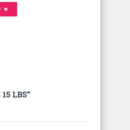
O
 15 LBS”