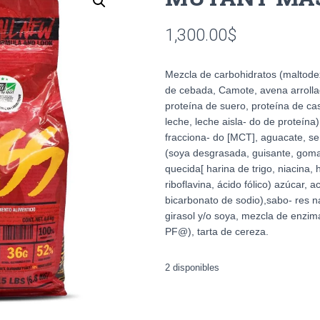
1,300.00
$
Mezcla de carbohidratos (maltodex
de cebada, Camote, avena arrolla
proteína de suero, proteína de ca
leche, leche aisla- do de proteína
fracciona- do [MCT], aguacate, sem
(soya desgrasada, guisante, goma g
quecida[ harina de trigo, niacina, 
riboflavina, ácido fólico) azúcar, a
bicarbonato de sodio),sabo- res nat
girasol y/o soya, mezcla de enzima
PF@), tarta de cereza.
2 disponibles