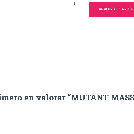
MUTANT
MASS
AÑADIR AL CARRIT
15
LBS
cantidad
rimero en valorar “MUTANT MASS