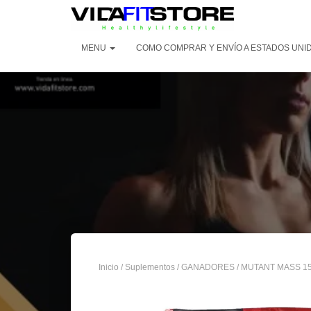
MENU
COMO COMPRAR Y ENVÍO A ESTADOS UNI
Inicio
/
Suplementos
/
GANADORES
/ MUTANT MASS 1