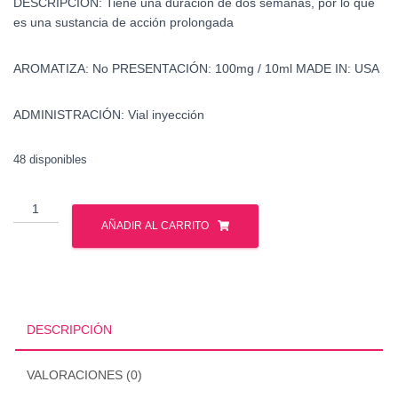
DESCRIPCIÓN:
Tiene una duración de dos semanas, por lo que
es una sustancia de acción prolongada
AROMATIZA:
No
PRESENTACIÓN:
100mg / 10ml
MADE IN:
USA
ADMINISTRACIÓN:
Vial inyección
48 disponibles
Metenolona
Enantato
AÑADIR AL CARRITO
-
Primobolan
-
Watson
cantidad
DESCRIPCIÓN
VALORACIONES (0)