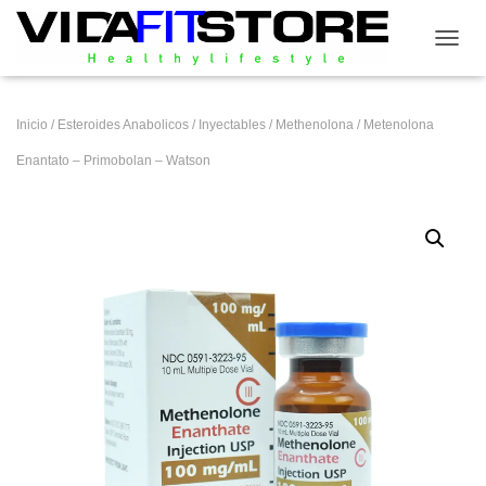
CAMB
Inicio
/
Esteroides Anabolicos
/
Inyectables
/
Methenolona
/ Metenolona
Enantato – Primobolan – Watson