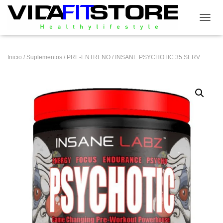
CAMB
Inicio
/
Suplementos
/
PRE-ENTRENO
/ INSANE PSYCHOTIC 35 SERV