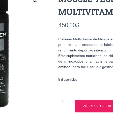
MULTIVITAM
450.00
$
Platinum Multivitamin de Musclete
proporciona micronutrientes básic
rendimiento deportivo intenso.
Este suplemento nutricional ha si
de aminoácidos, una matriz herba
amilasa, para facili- tar la digestió
5 disponibles
MUSCLE
TECH
AÑADIR AL CARRIT
PLATINUM