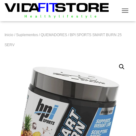
CAMB
Inicio
/
Suplementos
/
QUEMADORES
/ BPI SPORTS SMART BURN 25
SERV