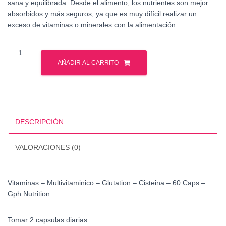
sana y equilibrada. Desde el alimento, los nutrientes son mejor
absorbidos y más seguros, ya que es muy difícil realizar un
exceso de vitaminas o minerales con la alimentación.
Vitaminas
-
AÑADIR AL CARRITO
Multivitaminico
-
Glutation
-
Cisteina
DESCRIPCIÓN
-
60
VALORACIONES (0)
Caps
cantidad
Vitaminas – Multivitaminico – Glutation – Cisteina – 60 Caps –
Gph Nutrition
Tomar 2 capsulas diarias