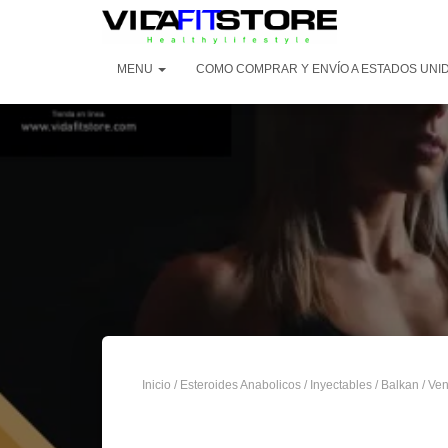
MENU
COMO COMPRAR Y ENVÍO A ESTADOS UNI
Inicio
/
Esteroides Anabolicos
/
Inyectables
/
Balkan
/ Ven