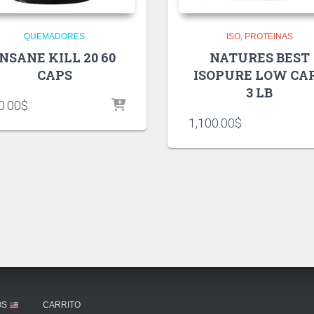
QUEMADORES
ISO
PROTEINAS
INSANE KILL 20 60
NATURES BEST
CAPS
ISOPURE LOW CA
3 LB
0.00
$
1,100.00
$
OS
CARRITO