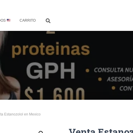
DOS
CARRITO
ta Estanozolol en Mexico
Venta Estano