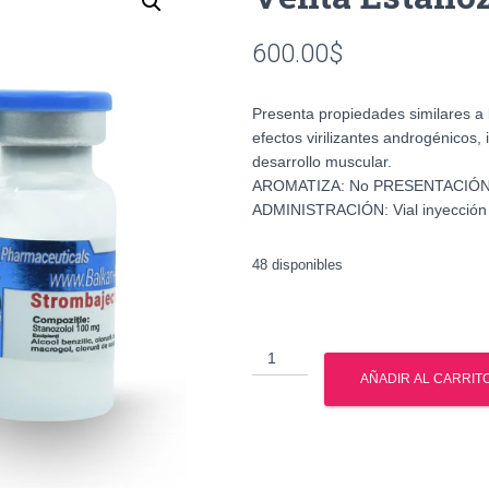
600.00
$
Presenta propiedades similares a 
efectos virilizantes androgénicos, 
desarrollo muscular.
AROMATIZA: No PRESENTACIÓN:
ADMINISTRACIÓN: Vial inyección
48 disponibles
Venta
Estanozolol
AÑADIR AL CARRIT
en
Mexico
cantidad