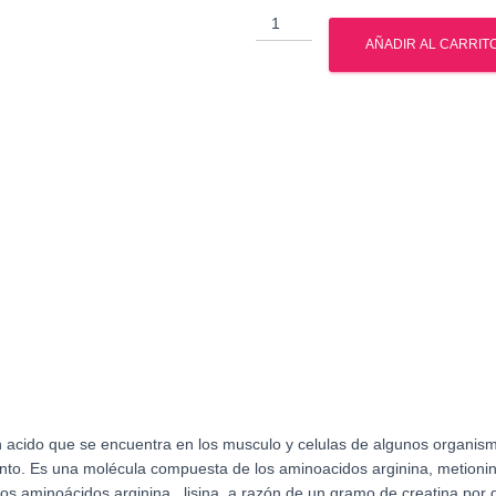
Creatina
-
AÑADIR AL CARRIT
300
grs
-
Gph
Nutrition
cantidad
n acido
que se encuentra en los musculo y celulas de algunos organis
ento. Es una molécula compuesta de los aminoacidos
arginina, metionin
e los aminoácidos arginina
, lisina a razón de un gramo de creatina por d