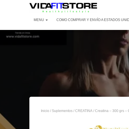
MENU
COMO COMPRAR Y ENVÍO A ESTADOS UNI
Inicio
/
Suplementos
/
CREATINA
/ Creatina – 300 grs – 