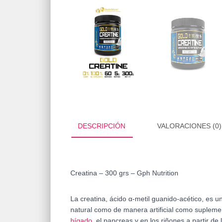
DESCRIPCIÓN
VALORACIONES (0)
Creatina – 300 grs – Gph Nutrition
La creatina, ácido α-metil guanido-acético, es u
natural como de manera artificial como suplem
hígado
, el pancreas y en los riñones a partir d