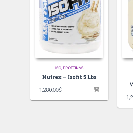
ISO
PROTEINAS
Nutrex – Isofit 5 Lbs
W
1,280.00
$
1,