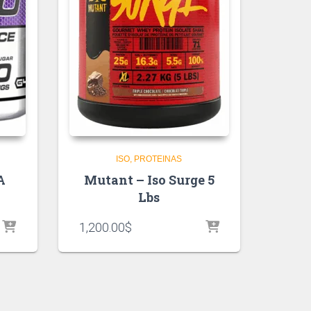
ISO
PROTEINAS
A
Mutant – Iso Surge 5
Lbs
1,200.00
$