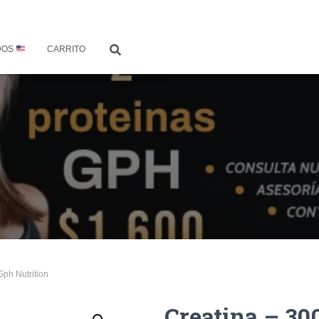
DOS
CARRITO
Gph Nutrition
Creatina – 30