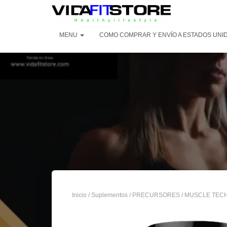
MENU
COMO COMPRAR Y ENVÍO A ESTADOS UNI
Inicio
/
Suplementos
/
PRECURSORES
/ MUSCLE TECH