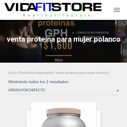
CAMB
venta proteina para mujer polanco
Inicio
/ Productos etiquetados “venta proteina para mujer polanco”
Mostrando todos los 2 resultados