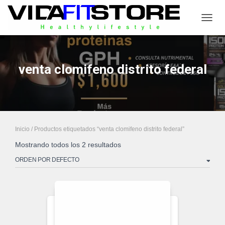
CAMB
venta clomifeno distrito federal
Inicio
/ Productos etiquetados “venta clomifeno distrito federal”
Mostrando todos los 2 resultados