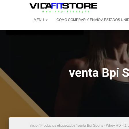
MENU
COMO COMPRAR Y ENVÍO A ESTADOS UNI
venta Bpi 
Inicio
/ Productos etiquetados “venta Bpi Sports - Whey HD 4.1 