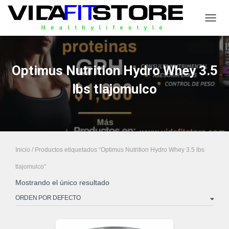
CAMB
Optimus Nutrition Hydro Whey 3.5
lbs tlajomulco
Inicio
/ Productos etiquetados “Optimus Nutrition Hydro Whey 3.5 lbs
tlajomulco”
Mostrando el único resultado