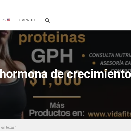
DOS
CARRITO
hormona de crecimiento
 en texas”