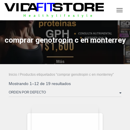
CAMB
comprar genotropin c en monterrey
Inicio
/ Productos etiquetados “comprar genotropin c en monterrey”
Mostrando 1–12 de 19 resultados