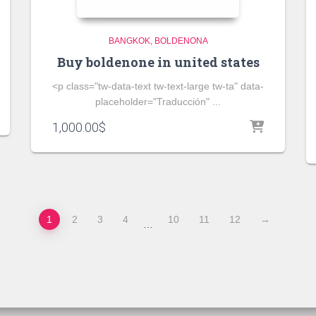
BANGKOK
BOLDENONA
Buy boldenone in united states
<p class="tw-data-text tw-text-large tw-ta" data-
placeholder="Traducción" ...
1,000.00
$
1
2
3
4
10
11
12
→
…