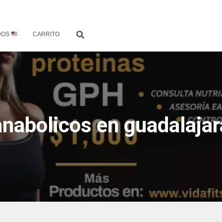
DOS
CARRITO
anabolicos en guadalajar