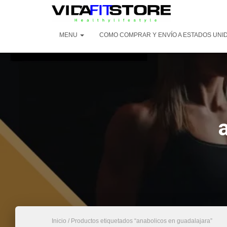
MENU
COMO COMPRAR Y ENVÍO A ESTADOS UNI
Inicio
/ Productos etiquetados “anabolicos en guadalajara”