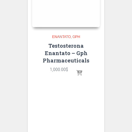
ENANTATO
GPH
Testosterona
Enantato – Gph
Pharmaceuticals
1,000.00
$