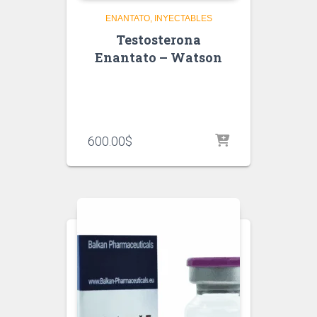
ENANTATO
INYECTABLES
Testosterona
Enantato – Watson
600.00
$