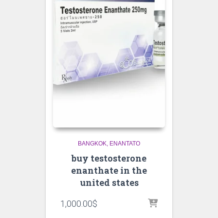
BANGKOK
ENANTATO
buy testosterone
enanthate in the
united states
1,000.00
$