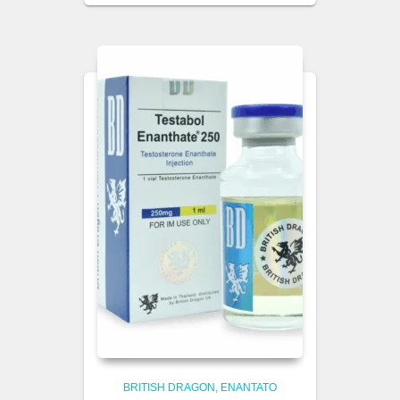
BRITISH DRAGON
ENANTATO