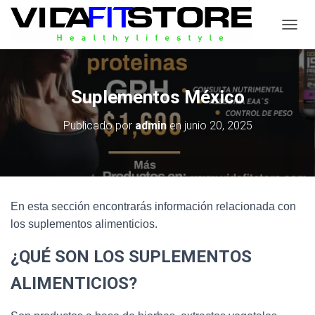
C
A
M
B
I
Suplementos México
A
R
Publicado por
admin
en
junio 20, 2025
M
O
D
O
D
E
En esta sección encontrarás información relacionada con
N
A
los suplementos alimenticios.
V
E
¿QUÉ SON LOS SUPLEMENTOS
G
A
ALIMENTICIOS?
C
I